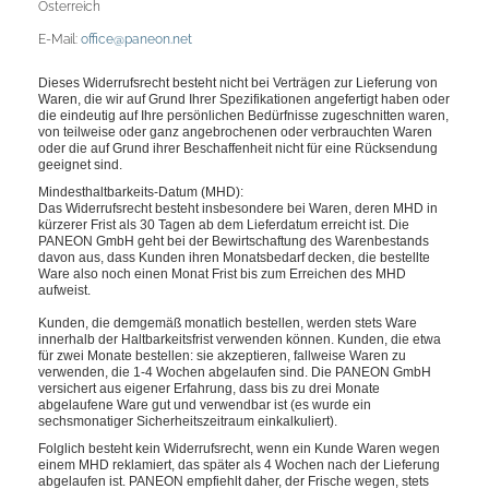
Österreich
E-Mail:
office@paneon.net
Dieses Widerrufsrecht besteht nicht bei Verträgen zur Lieferung von
Waren, die wir auf Grund Ihrer Spezifikationen angefertigt haben oder
die eindeutig auf Ihre persönlichen Bedürfnisse zugeschnitten waren,
von teilweise oder ganz angebrochenen oder verbrauchten Waren
oder die auf Grund ihrer Beschaffenheit nicht für eine Rücksendung
geeignet sind.
Mindesthaltbarkeits-Datum (MHD):
Das Widerrufsrecht besteht insbesondere bei Waren,
deren MHD in
kürzerer Frist als 30 Tagen ab dem Lieferdatum erreicht ist. Die
PANEON GmbH geht bei der Bewirtschaftung des Warenbestands
davon aus, dass Kunden ihren Monatsbedarf decken, die bestellte
Ware also noch einen Monat Frist bis zum Erreichen des MHD
aufweist.
Kunden, die demgemäß monatlich bestellen, werden stets Ware
innerhalb der Haltbarkeitsfrist verwenden können. Kunden, die etwa
für zwei Monate bestellen: sie akzeptieren, fallweise Waren zu
verwenden, die 1-4 Wochen abgelaufen sind. Die PANEON GmbH
versichert aus eigener Erfahrung, dass bis zu drei Monate
abgelaufene Ware gut und verwendbar ist (es wurde ein
sechsmonatiger Sicherheitszeitraum einkalkuliert).
Folglich besteht kein Widerrufsrecht, wenn ein Kunde Waren wegen
einem MHD reklamiert, das später als 4 Wochen nach der Lieferung
abgelaufen ist. PANEON empfiehlt daher, der Frische wegen, stets